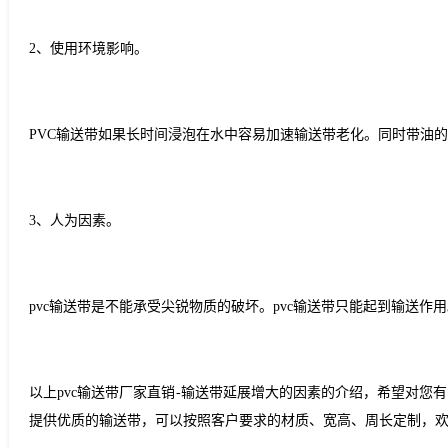
2
、使用环境影响。
PVC
输送带如果长时间浸泡在水中容易加速输送带老化。同时带油的
3
、人为因素。
pvc
输送带是不能承受尖锐物质的破坏。
pvc
输送带只能起到输送作用
以上
pvc
输送带厂家直销
-
输送带延展增大的因素的介绍，希望对您有
提供优质的输送带，可以按照客户要求的材质、宽高、周长定制，