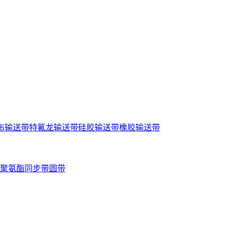
布输送带
特氟龙输送带
硅胶输送带
橡胶输送带
聚氨酯同步带
圆带