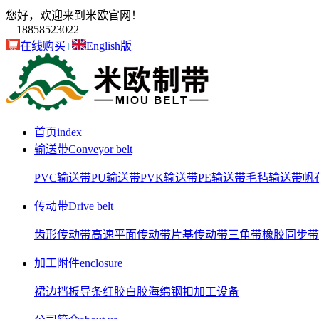
您好，欢迎来到米欧官网！
18858523022
在线购买
English版
首页
index
输送带
Conveyor belt
PVC输送带
PU输送带
PVK输送带
PE输送带
毛毡输送带
帆
传动带
Drive belt
齿形传动带
高速平面传动带
片基传动带
三角带
橡胶同步带
加工附件
enclosure
裙边
挡板
导条
红胶
白胶
海绵
钢扣
加工设备