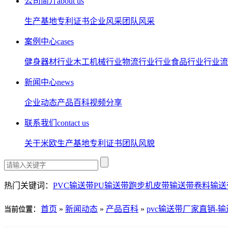
公司简介
about us
生产基地
专利证书
企业风采
团队风采
案例中心
cases
健身器材行业
木工机械行业
物流行业行业
食品行业行业
流
新闻中心
news
企业动态
产品百科
视频分享
联系我们
contact us
关于米欧
生产基地
专利证书
团队风貌
热门关键词：
PVC输送带
PU输送带
跑步机皮带
输送带卷料
输送
：
首页
»
新闻动态
»
产品百科
»
pvc输送带厂家直销
当前位置