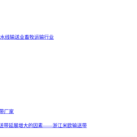
水线输送业
畜牧运输行业
带厂家
-输送带延展增大的因素——浙江米欧输送带