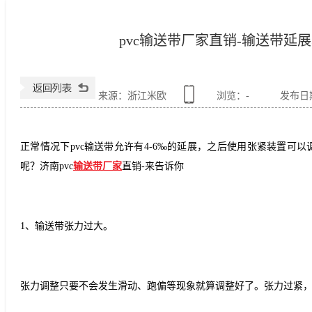
pvc输送带厂家直销-输送带
来源：浙江米欧
浏览：
-
发布日期：
正常情况下
pvc
输送带允许有
4-6
‰的延展，之后使用张紧装置可以
呢？济南
pvc
输送带厂家
直销
-
来告诉你
1
、输送带张力过大。
张力调整只要不会发生滑动、跑偏等现象就算调整好了。张力过紧