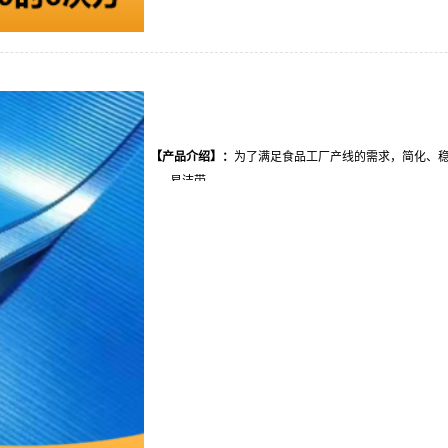
【产品介绍
】
：
为了满足食品工厂产线的需求，简化、稳
-----易洁带
【
起订量
】
：
现货：0.1平米，定制：200平米。
【
加工周期
】
：
成品：3天内、定制：15天内。
【
配送方式
】
：
全国物流配送，送货上门。