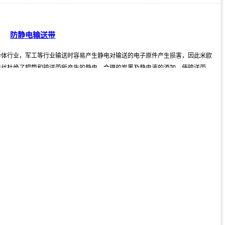
防静电输送带
导体行业，军工等行业输送时容易产生静电对输送的电子原件产生损害，因此米欧
电丝杜绝了辊筒和输送带所产生的静电，合理的炭黑及静电液的添加，使输送带的
量身定制，15年的定制经验获得客户一致好评。