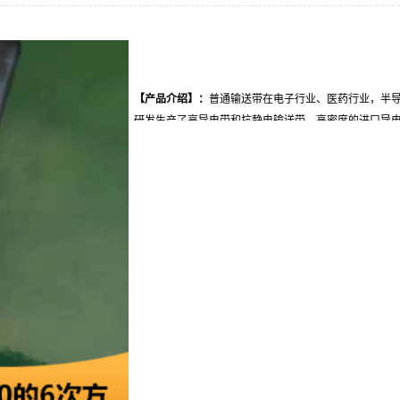
【产品介绍
】
：
普通输送带在电子行业、医药行业，半
研发生产了高导电带和抗静电输送带，高密度的进口导
抗静电指数高达10的6次方，米欧为各行业的输送带需求
【
起订量
】
：
现货：0.1平米，定制：200平米。
【
加工周期
】
：
成品：3天内、定制：15天内。
【
配送方式
】
：
全国物流配送，送货上门。