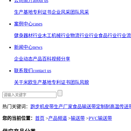
公司简介
about us
生产基地
专利证书
企业风采
团队风采
案例中心
cases
健身器材行业
木工机械行业
物流行业行业
食品行业行业
流
新闻中心
news
企业动态
产品百科
视频分享
联系我们
contact us
关于米欧
生产基地
专利证书
团队风貌
热门关键词：
跑步机皮带生产厂家
食品输送带定制
耐高温传送
您的当前位置：
首页
>
产品频道
>
输送带
>
PVC输送带