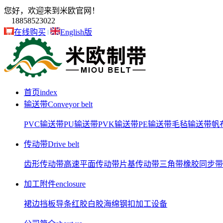
您好，欢迎来到米欧官网！
18858523022
在线购买
English版
首页
index
输送带
Conveyor belt
PVC输送带
PU输送带
PVK输送带
PE输送带
毛毡输送带
帆
传动带
Drive belt
齿形传动带
高速平面传动带
片基传动带
三角带
橡胶同步带
加工附件
enclosure
裙边
挡板
导条
红胶
白胶
海绵
钢扣
加工设备