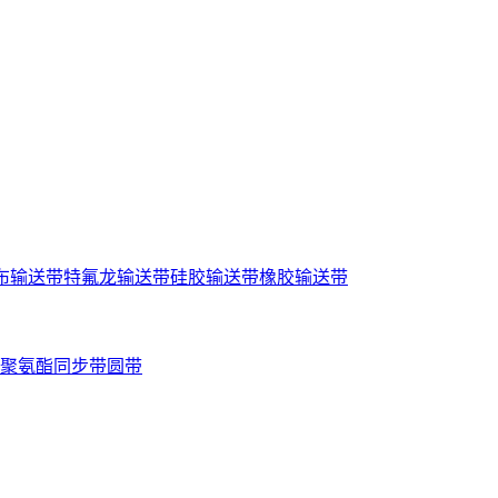
布输送带
特氟龙输送带
硅胶输送带
橡胶输送带
聚氨酯同步带
圆带