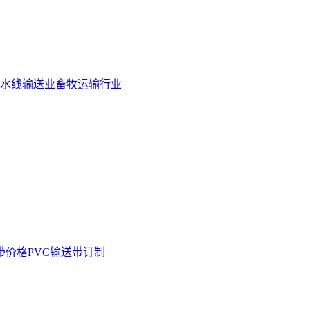
水线输送业
畜牧运输行业
带价格
PVC输送带订制