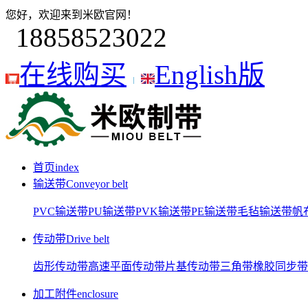
您好，欢迎来到米欧官网！
18858523022
在线购买
English版
首页
index
输送带
Conveyor belt
PVC输送带
PU输送带
PVK输送带
PE输送带
毛毡输送带
帆
传动带
Drive belt
齿形传动带
高速平面传动带
片基传动带
三角带
橡胶同步带
加工附件
enclosure