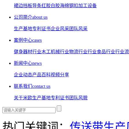
裙边
挡板
导条
红胶
白胶
海绵
钢扣
加工设备
公司简介
about us
生产基地
专利证书
企业风采
团队风采
案例中心
cases
健身器材行业
木工机械行业
物流行业行业
食品行业行业
流
新闻中心
news
企业动态
产品百科
视频分享
联系我们
contact us
关于米欧
生产基地
专利证书
团队风貌
热门关键词：
传送带生产