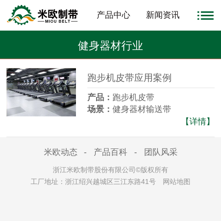
产品中心
新闻资讯
健身器材行业
跑步机皮带应用案例
产品：
跑步机皮带
场景：
健身器材输送带
案例：
我们每天都有1000条跑步机
【详情】
带的需求量，在米欧之前至少合作
过4家以上的供应商，质量参差不
米欧动态
-
产品百科
-
团队风采
齐，令采购非常难做。
浙江米欧制带股份有限公司©版权所有
工厂地址：浙江绍兴越城区三江东路41号
网站地图