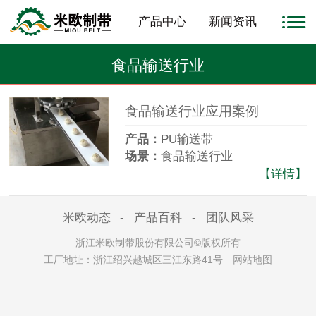
产品中心
新闻资讯
食品输送行业
食品输送行业应用案例
产品：
PU输送带
场景：
食品输送行业
案例：
专门生产包子机、饺子机等
【详情】
食品机械，因食品行业国家管控愈
来愈严，所以一定要找一家有FDA
米欧动态
-
产品百科
-
团队风采
证书的企业合作，王总找到我们，
浙江米欧制带股份有限公司©版权所有
工厂地址：浙江绍兴越城区三江东路41号
网站地图