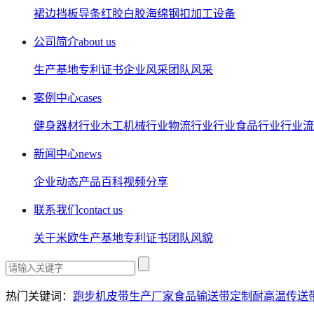
裙边
挡板
导条
红胶
白胶
海绵
钢扣
加工设备
公司简介
about us
生产基地
专利证书
企业风采
团队风采
案例中心
cases
健身器材行业
木工机械行业
物流行业行业
食品行业行业
流
新闻中心
news
企业动态
产品百科
视频分享
联系我们
contact us
关于米欧
生产基地
专利证书
团队风貌
热门关键词：
跑步机皮带生产厂家
食品输送带定制
耐高温传送