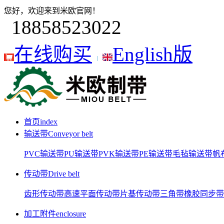
您好，欢迎来到米欧官网！
18858523022
在线购买
English版
首页
index
输送带
Conveyor belt
PVC输送带
PU输送带
PVK输送带
PE输送带
毛毡输送带
帆
传动带
Drive belt
齿形传动带
高速平面传动带
片基传动带
三角带
橡胶同步带
加工附件
enclosure