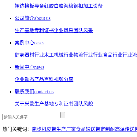
裙边
挡板
导条
红胶
白胶
海绵
钢扣
加工设备
公司简介
about us
生产基地
专利证书
企业风采
团队风采
案例中心
cases
健身器材行业
木工机械行业
物流行业行业
食品行业行业
流
新闻中心
news
企业动态
产品百科
视频分享
联系我们
contact us
关于米欧
生产基地
专利证书
团队风貌
热门关键词：
跑步机皮带生产厂家
食品输送带定制
耐高温传送