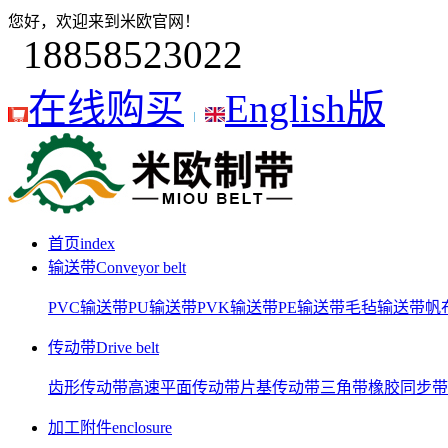
您好，欢迎来到米欧官网！
18858523022
在线购买
English版
首页
index
输送带
Conveyor belt
PVC输送带
PU输送带
PVK输送带
PE输送带
毛毡输送带
帆
传动带
Drive belt
齿形传动带
高速平面传动带
片基传动带
三角带
橡胶同步带
加工附件
enclosure