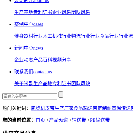
公司简介
about us
生产基地
专利证书
企业风采
团队风采
案例中心
cases
健身器材行业
木工机械行业
物流行业行业
食品行业行业
流
新闻中心
news
企业动态
产品百科
视频分享
联系我们
contact us
关于米欧
生产基地
专利证书
团队风貌
热门关键词：
跑步机皮带生产厂家
食品输送带定制
耐高温传送
您的当前位置：
首页
>
产品频道
>
输送带
>
PE输送带