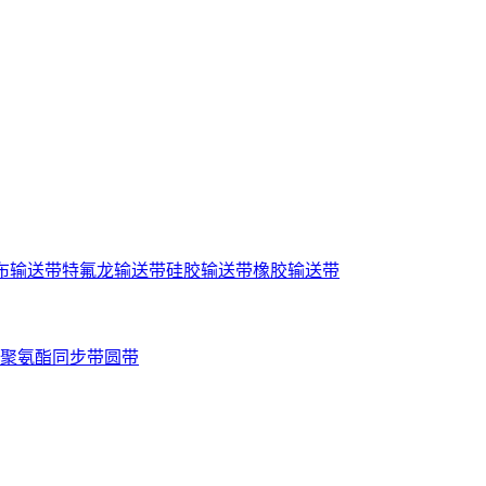
布输送带
特氟龙输送带
硅胶输送带
橡胶输送带
聚氨酯同步带
圆带