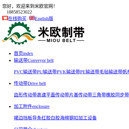
您好，欢迎来到米欧官网！
18858523022
在线购买
English版
首页
index
输送带
Conveyor belt
PVC输送带
PU输送带
PVK输送带
PE输送带
毛毡输送带
帆
传动带
Drive belt
齿形传动带
高速平面传动带
片基传动带
三角带
橡胶同步带
加工附件
enclosure
裙边
挡板
导条
红胶
白胶
海绵
钢扣
加工设备