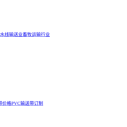
水线输送业
畜牧运输行业
带价格
PVC输送带订制