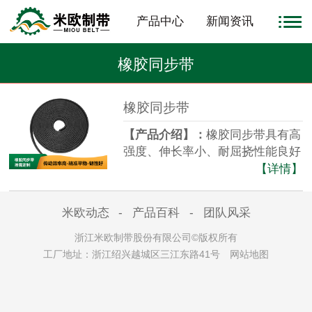
产品中心
新闻资讯
橡胶同步带
橡胶同步带
【产品介绍
】
：
橡胶同步带具有高
强度、伸长率小、耐屈挠性能良好
的骨架材料为强力层，传动能力
【详情】
强，抗拉强度高，可采用较大的初
张紧力；使用寿命长。
米欧动态
-
产品百科
-
团队风采
【
起订量
】
：
现货：0.1平米，定
制：200平米。
浙江米欧制带股份有限公司©版权所有
【
加工周期
】
：
成品：3天内、定
工厂地址：浙江绍兴越城区三江东路41号
网站地图
制：15天内。
【
配送方式
】
：
全国物流配送，送
货上门。